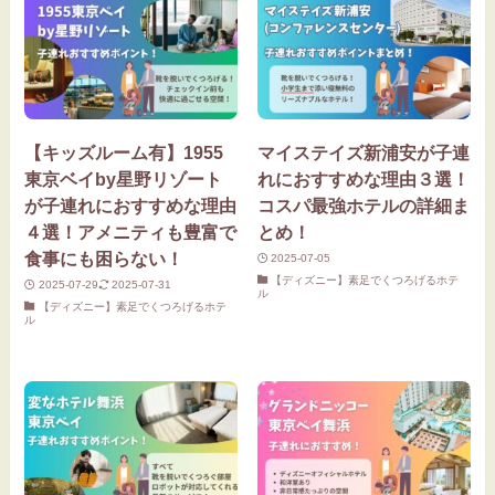
【キッズルーム有】1955
マイステイズ新浦安が子連
東京ベイby星野リゾート
れにおすすめな理由３選！
が子連れにおすすめな理由
コスパ最強ホテルの詳細ま
４選！アメニティも豊富で
とめ！
食事にも困らない！
2025-07-05
【ディズニー】素足でくつろげるホテ
2025-07-29
2025-07-31
ル
【ディズニー】素足でくつろげるホテ
ル