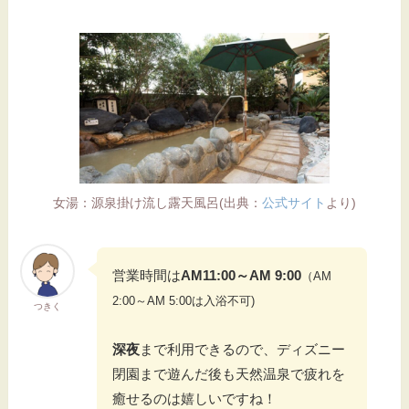
女湯：源泉掛け流し露天風呂(出典：
公式サイト
より)
営業時間は
AM11:00～AM 9:00
（AM
2:00～AM 5:00は入浴不可)
つきく
深夜
まで利用できるので、ディズニー
閉園まで遊んだ後も天然温泉で疲れを
癒せるのは嬉しいですね！