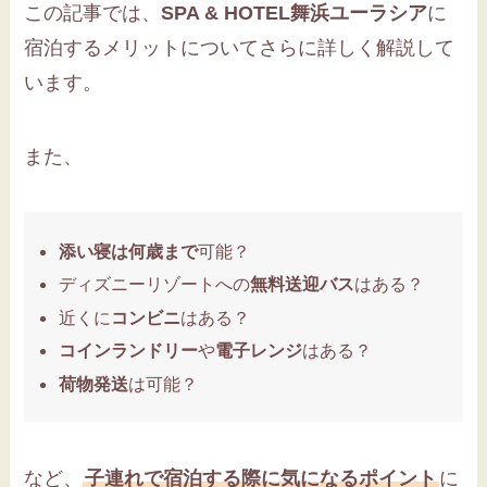
この記事では、
SPA & HOTEL舞浜ユーラシア
に
宿泊するメリットについてさらに詳しく解説して
います。
また、
添い寝は何歳まで
可能？
ディズニーリゾートへの
無料送迎バス
はある？
近くに
コンビニ
はある？
コインランドリー
や
電子レンジ
はある？
荷物発送
は可能？
など、
子連れで宿泊する際に気になるポイント
に