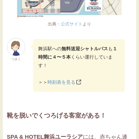
出典：
公式サイト
より
舞浜駅への
無料送迎シャトルバス
も
１
時間に４〜５本
くらい運行していま
つきく
す！
＞＞
時刻表を見る
靴を脱いでくつろげる客室がある！
SPA & HOTEL舞浜ユーラシア
には、赤ちゃん連