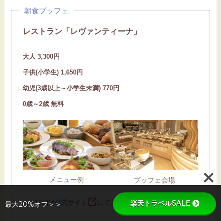
朝食ブッフェ
レストラン「レヴァンティーナ」
大人 3,300円
子供(小学生) 1,650円
幼児(3歳以上～小学生未満) 770円
0歳～2歳 無料
メニュー例
ブッフェ会場
楽天トラベルSALE
＞＞詳細は
公式サイト
にてご確認ください。
最大20%オフ＞＞