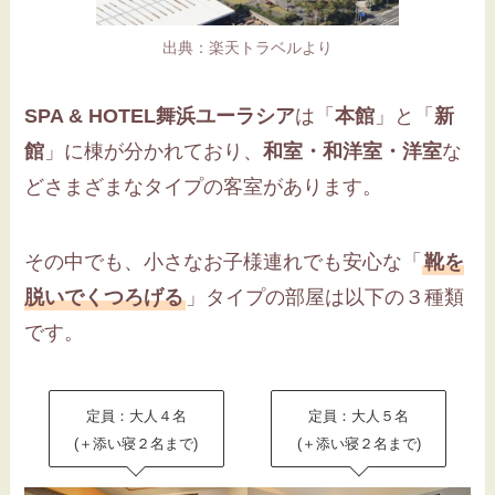
出典：楽天トラベルより
SPA & HOTEL舞浜ユーラシア
は「
本館
」と「
新
館
」に棟が分かれており、
和室・和洋室・洋室
な
どさまざまなタイプの客室があります。
その中でも、小さなお子様連れでも安心な「
靴を
脱いでくつろげる
」タイプの部屋は以下の３種類
です。
定員：大人４名
定員：大人５名
(＋添い寝２名まで)
(＋添い寝２名まで)