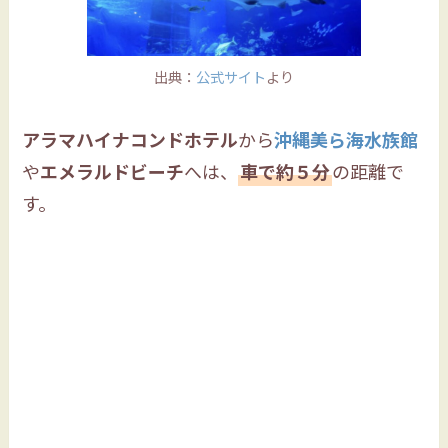
出典：
公式サイト
より
アラマハイナコンドホテル
から
沖縄美ら海水族館
や
エメラルドビーチ
へは、
車で約５分
の距離で
す。