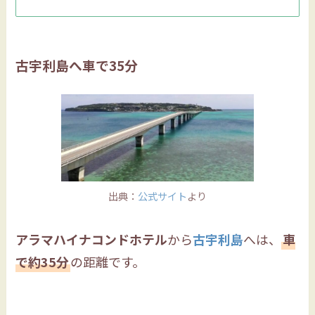
古宇利島へ車で35分
出典：
公式サイト
より
アラマハイナコンドホテル
から
古宇利島
へは、
車
で約35分
の距離です。