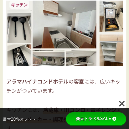
アラマハイナコンドホテル
の客室には、広いキッ
チンがついています。
キッチンには、
冷蔵庫・IHコンロ・電子レンジ・
コーヒーメーカー・調理器具
などが揃っていま
楽天トラベルSALE
最大20%オフ＞＞
す。