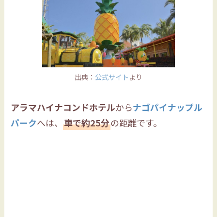
出典：
公式サイト
より
アラマハイナコンドホテル
から
ナゴパイナップル
パーク
へは、
車で約25分
の距離です。